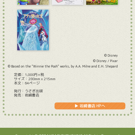
© Disney
© Disney / Pixar
© Based on the "Winnie the Pooh" works, by A.A. Milne and E.H. Shepard
定価：1,000円+税
サイズ：280mmｘ215mm
本文：64ページ
発行：うさぎ出版
発売：岩崎書店
▶ 岩崎書店 HPへ