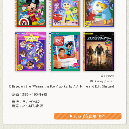
© Disney
© Disney / Pixar
© Based on the "Winnie the Pooh" works, by A.A. Milne and E.H. Shepard
定価：398〜490円+税
発行：うさぎ出版
発売：たちばな出版
▶ たちばな出版 HPへ