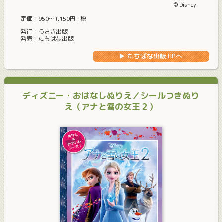
© Disney
定価：950〜1,150円+税
発行：うさぎ出版
発売：たちばな出版
▶ たちばな出版 HPへ
ディズニー・おはなしぬりえ／シールつきぬり
え
（アナと雪の女王２）